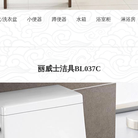
/洗衣盆
小便器
蹲便器
水箱
浴室柜
淋浴房
丽威士洁具BL037C