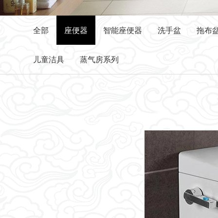
全部
座便器
智能座便器
洗手盆
拖布盆
儿童洁具
蒸气房系列